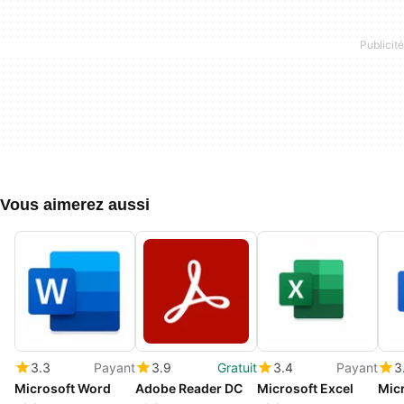
Vous aimerez aussi
3.3
Payant
3.9
Gratuit
3.4
Payant
3
Microsoft Word
Adobe Reader DC
Microsoft Excel