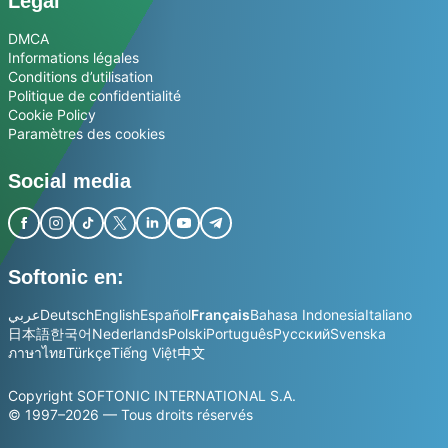
Légal
DMCA
Informations légales
Conditions d’utilisation
Politique de confidentialité
Cookie Policy
Paramètres des cookies
Social media
Softonic en:
عربي
Deutsch
English
Español
Français
Bahasa Indonesia
Italiano
日本語
한국어
Nederlands
Polski
Português
Русский
Svenska
ภาษาไทย
Türkçe
Tiếng Việt
中文
Copyright SOFTONIC INTERNATIONAL S.A.
© 1997–2026 — Tous droits réservés