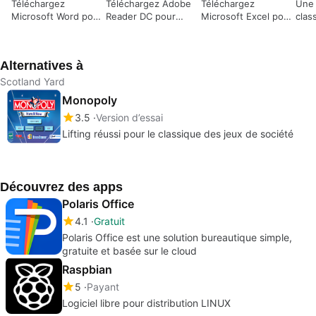
Téléchargez
Téléchargez Adobe
Téléchargez
Une 
Microsoft Word pour
Reader DC pour
Microsoft Excel pour
clas
Windows : Le
Windows : Votre
Windows
l'éc
traitement de texte
compagnon PDF
gratuitement –
emblématique est
maintenant partie de
Alternatives à
prêt à l'action
Microsoft 365
Scotland Yard
Monopoly
3.5
Version d’essai
Lifting réussi pour le classique des jeux de société
Découvrez des apps
Polaris Office
4.1
Gratuit
Polaris Office est une solution bureautique simple,
gratuite et basée sur le cloud
Raspbian
5
Payant
Logiciel libre pour distribution LINUX